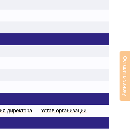
Оставить заявку
ния директора
Устав организации