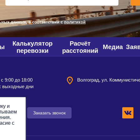
ьных данных, в соответствии с
политикой
Калькулятор
Расчёт
фы
Медиа
Зая
перевозки
расстояний
 с 9:00 до 18:00
Волгоград, ул. Коммунистиче
: выходные дни
ку и
атываем
 заявку
Заказать звонок
ения.
асие с