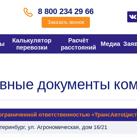
8 800 234 29 66
Заказать звонок
Калькулятор
Расчёт
фы
Медиа
Зая
перевозки
расстояний
авные документы ко
ограниченной ответственностью «ТрансАвтоЦис
атеринбург, ул. Агрономическая, дом 16/21