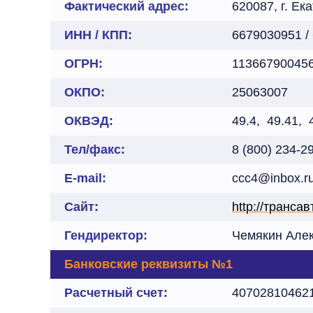
Фактический адрес:
620087, г. Ек
ИНН / КПП:
6679030951 /
ОГРН:
11366790045
ОКПО:
25063007
ОКВЭД:
49.4, 49.41, 
Тел/факс:
8 (800) 234-2
E-mail:
ccc4@inbox.r
Сайт:
http://транса
Гендиректор:
Чемякин Алек
Банковские реквизиты №1
Расчетный счет:
40702810462