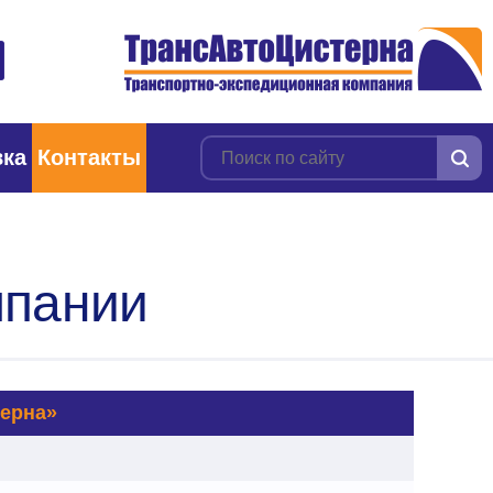
вка
Контакты
мпании
терна»