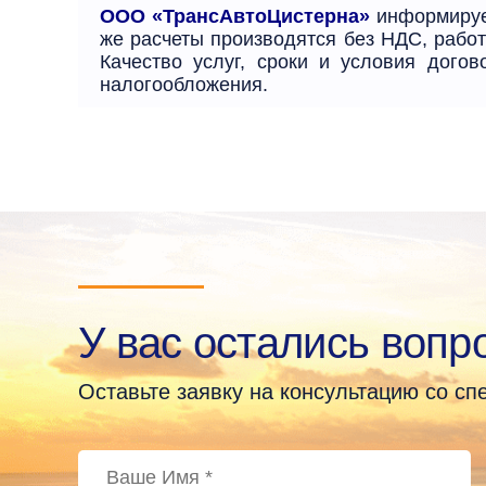
ООО «ТрансАвтоЦистерна»
информирует
же расчеты производятся без НДС, работ
Качество услуг, сроки и условия дого
налогообложения.
У вас остались вопр
Оставьте заявку на консультацию со с