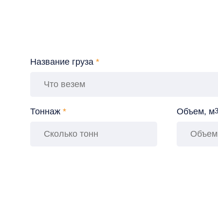
Название груза
*
Тоннаж
*
Объем, м