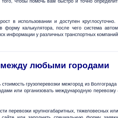
 того, чтобы помочь вам быстро и точно определи
прост в использовании и доступен круглосуточно.
 форму калькулятора, после чего система автома
иск информации у различных транспортных компаний,
и между любыми городами
 стоимость грузоперевозки межгород из Волгограда
родами или организовать международную перевозку
ти перевозки крупногабаритных, тяжеловесных или
 сайте или заполнить специальную форму заявки