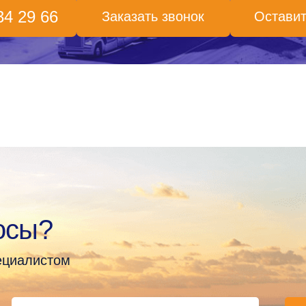
34 29 66
Заказать звонок
Оставит
осы?
пециалистом