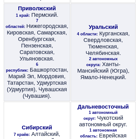
Приволжский
Пермский.
1 край:
7
Нижегородская,
Уральский
областей:
Кировская, Самарская,
Курганская,
4 области:
Оренбургская,
Свердловская,
Пензенская,
Тюменская,
Саратовская,
Челябинская.
Ульяновская.
2 автономных
Ханты-
6
округа:
Башкортостан,
Мансийский (Югра),
республик:
Марий Эл, Мордовия,
Ямало-Ненецкий.
Татарстан, Удмуртская
(Удмуртия), Чувашская
(Чувашия).
Дальневосточный
1 автономный
Чукотский
округ:
автономный округ.
Сибирский
1 автономная
Алтайский,
7 краёв:
Еврейская
область: