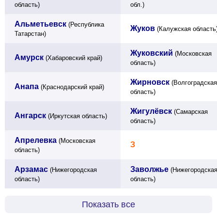
область)
обл.)
Альметьевск
(Республика
Жуков
(Калужская область
Татарстан)
Жуковский
(Московская
Амурск
(Хабаровский край)
область)
Жирновск
(Волгоградская
Анапа
(Краснодарский край)
область)
Жигулёвск
(Самарская
Ангарск
(Иркутская область)
область)
Апрелевка
(Московская
З
область)
Арзамас
Заволжье
(Нижегородская
(Нижегородска
область)
область)
Показать все