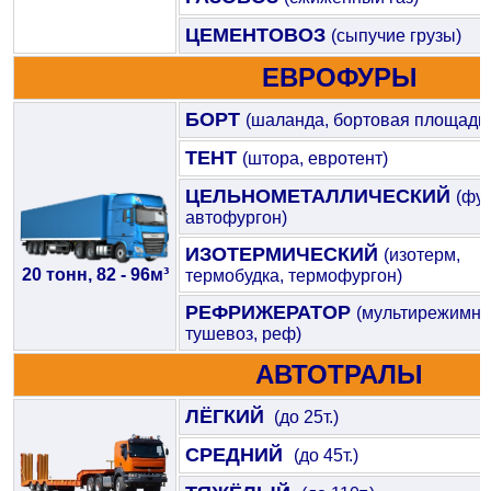
ЦЕМЕНТОВОЗ
(сыпучие грузы)
ЕВРОФУРЫ
БОРТ
(шаланда, бортовая площадк
ТЕНТ
(штора, евротент)
ЦЕЛЬНОМЕТАЛЛИЧЕСКИЙ
(фур
автофургон)
ИЗОТЕРМИЧЕСКИЙ
(изотерм,
20 тонн, 82 - 96м³
термобудка, термофургон)
РЕФРИЖЕРАТОР
(мультирежимны
тушевоз, реф)
АВТОТРАЛЫ
ЛЁГКИЙ
(до 25т.)
СРЕДНИЙ
(до 45т.)