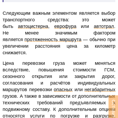
Следующим важным элементом является выбор
транспортного средства: это может
быть
автоцистерна
,
еврофура
или
автотрал
.
Не менее значимым фактором
является
протяженность маршрута
— обычно при
увеличении расстояния цена за километр
снижается.
Цена перевозки груза может меняться
вследствие, повышения стоимости ГСМ,
сезонного открытия или закрытия дорог,
согласования и расчётов индивидуальных
маршрутов перевозки
опасных
или
негабаритных
грузов
. А также в зависимости от дополнительных
Оставить заявку
технических требований предъявляемых к
подвижному составу.
К дополнительным опциям
относятся услуги по погрузке и разгрузке,