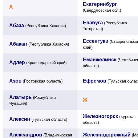
Екатеринбург
А
(Свердловская обл.)
Елабуга
(Республика
Абаза
(Республика Хакасия)
Татарстан)
Ессентуки
(Ставропольск
Абакан
(Республика Хакасия)
край)
Еманжелинск
(Челябинс
Адлер
(Краснодарский край)
область)
Азов
Ефремов
(Ростовская область)
(Тульская облас
Алатырь
(Республика
Ж
Чувашия)
Железногорск
(Курская
Алексин
(Тульская область)
область)
Александров
Железнодорожный
(Владимирская
(Мо