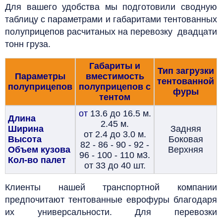
Для вашего удобства мы подготовили сводную
таблицу с параметрами и габаритами тентованных
полуприцепов расчитаных на перевозку двадцати
тонн груза.
Габариты и
Тип загрузки
Параметры
вместимость
тентованной
полуприцепов
полуприцепов с
фуры
тентом
от
13.6 до 16.5 м.
Длина
2.45 м.
Ширина
Задняя
от 2.4 до 3.0 м.
Высота
Боковая
82 - 86 - 90 - 92 -
Объем кузова
Верхняя
96 - 100 - 110 м3.
Кол-во палет
от 33 до 40 шт.
Клиенты нашей транспортной компании
предпочитают тентованные еврофуры благодаря
их универсальности.
Для перевозки