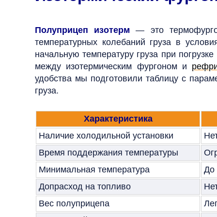
Полуприцеп изотерм
—
это термофург
температурных колебаний груза в услови
начальную температуру груза при погрузке
между изотермическим фургоном и
рефр
удобства мы подготовили таблицу с парам
груза.
Характеристика
Наличие холодильной установки
Не
Время поддержания температуры
Ог
Минимальная температура
До
Допрасход на топливо
Не
Вес полуприцепа
Ле