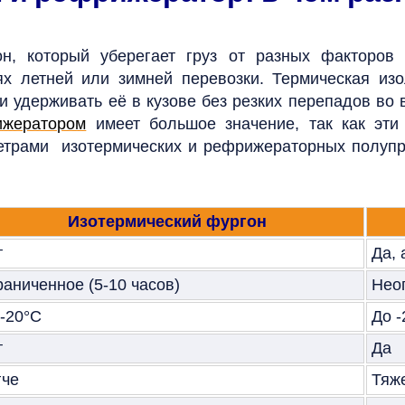
он, который уберегает груз от разных факторо
ях летней или зимней перевозки. Термическая изо
 и удерживать её в кузове без резких перепадов во
ижератором
имеет большое значение, так как эти
етрами изотермических и рефрижераторных полупр
Изотермический фургон
т
Да,
раниченное (5-10 часов)
Нео
 -20°C
До -
т
Да
гче
Тяж