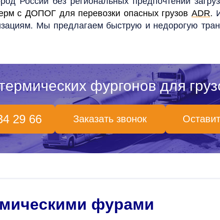
ород России без региональных предпочтений загру
ерм с ДОПОГ для перевозки опасных грузов
ADR
.
И
зациям. Мы предлагаем быструю и недорогую транс
термических фургонов для груз
34 29 66
Заказать звонок
Оставит
рмическими фурами