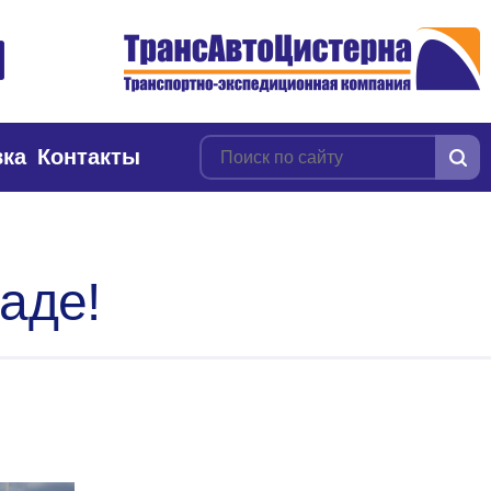
вка
Контакты
аде!