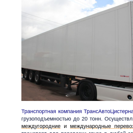
Транспортная компания ТрансАвтоЦистерн
грузоподъемностью до 20 тонн. Осуществля
междугородние
и
международные перево