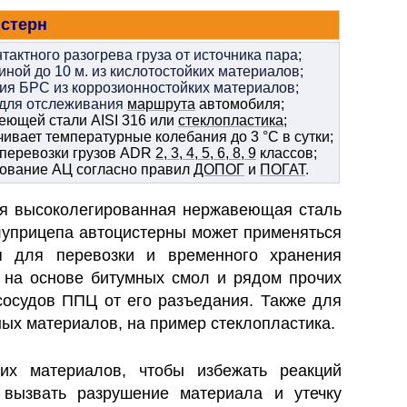
стерн
актного разогрева груза от источника пара;
ной до 10 м. из кислотостойких материалов;
я БРС из коррозионностойких материалов;
 для отслеживания
маршрута
автомобиля;
еющей стали AISI 316 или
стеклопластика
;
вает температурные колебания до 3 °C в сутки;
 перевозки грузов ADR
2, 3, 4, 5, 6, 8, 9
классов
;
ование АЦ согласно правил
ДОПОГ
и
ПОГАТ
.
тся высоколегированная нержавеющая сталь
луприцепа автоцистерны может применяться
 для перевозки и временного хранения
й на основе битумных смол и рядом прочих
сосудов ППЦ от его разъедания. Также для
ных материалов, на пример стеклопластика.
их материалов, чтобы избежать реакций
 вызвать разрушение материала и утечку