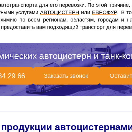
 автотранспорта для его перевозки. По этой причине,
ртными услугами
АВТОЦИСТЕРН
или
ЕВРОФУР
. В т
 химию по всем регионам, областям, городам и н
 предоставить вам подходящий транспорт для перев
мических автоцистерн и танк-ко
34 29 66
Заказать звонок
Оставит
 продукции автоцистернам