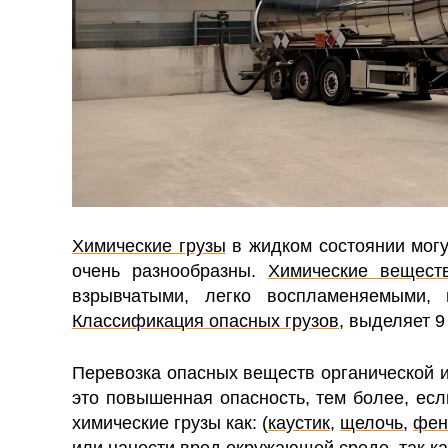
Химические грузы
в жидком состоянии могу
очень разнообразны.
Химические вещест
взрывчатыми, легко воспламеняемыми, 
Классификация опасных грузов
, выделяет 9
Перевозка опасных веществ органической 
это повышенная опасность, тем более, есл
химические грузы как: (
каустик
,
щелочь
,
фен
или нанести вред окружающей среде, так ка