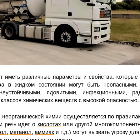
т иметь различные параметры и свойства, которые 
ва
в жидком состоянии могут быть неопасными,
неустойчивыми, ядовитыми, инфекционными, ра
 классов химических веществ с высокой опасностью.
и неорганической химии осуществляется по правил
и речь идет о
кислотах
или другой многокомпонентн
ол
,
метанол
,
аммиак
и т.д.) могут вызвать угрозу д
к относят к
опасным грузам
.