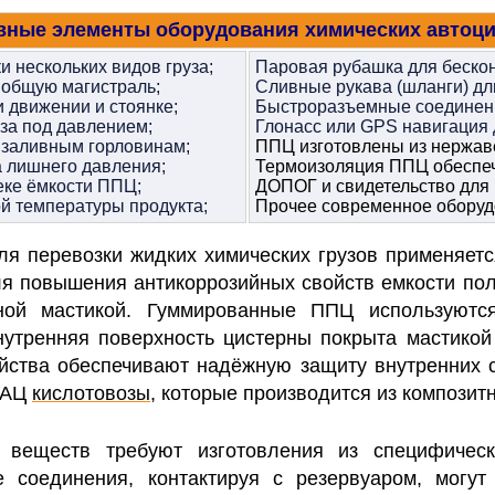
вные элементы оборудования химических автоци
 нескольких видов груза;
Паровая рубашка для бесконт
в общую магистраль;
Сливные рукава (шланги) дли
 движении и стоянке;
Быстроразъемные соединени
за под давлением;
Глонасс или GPS навигация
 заливным горловинам;
ППЦ изготовлены из нержав
 лишнего давления;
Термоизоляция ППЦ обеспечи
еке ёмкости ППЦ;
ДОПОГ и свидетельство для
й температуры продукта;
Прочее современное оборуд
ля перевозки жидких химических грузов применяе
я повышения антикоррозийных свойств емкости по
рной мастикой.
Гуммированные ППЦ используются
нутренняя поверхность цистерны покрыта мастико
йства обеспечивают надёжную защиту внутренних 
м АЦ
кислотовозы
, которые производится из композит
 веществ требуют изготовления из специфическ
 соединения, контактируя с резервуаром, могут