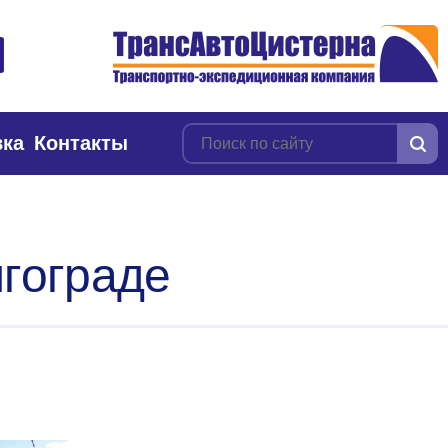
вка
Контакты
лгограде