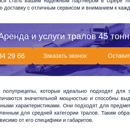
ся стать вашим надежным партнером в сфере ло
ю доставку с отличным сервисом и вниманием к кажд
Аренда и услуги тралов 45 тонн
34 29 66
Заказать звонок
Оставит
е полуприцепы, которые идеально подходят для 
тличаются значительной мощностью и способны выд
зными характеристиками. Они подходят для предмет
вленным для средней категории тралов. Таким обра
висимо от его специфики и габаритов.