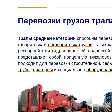
Перевозки грузов тра
Тралы средней категории
способны перево
габаритных и
негабаритных грузов
, таких 
рессорной или гидравлической подвеской.
представляет собой прицепную тяжеловоз
подходит для перевозки
строительной
, сел
трубы
,
цистерны
и специальное
оборудован