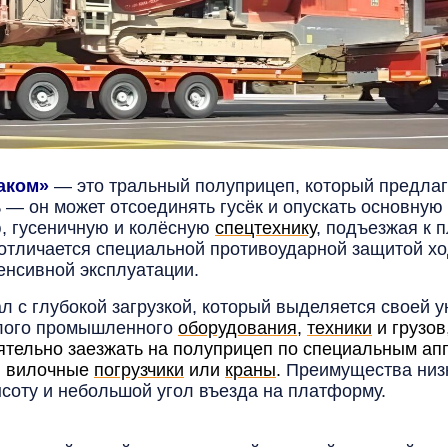
аком»
— это тральный полуприцеп, который предлага
 — он может отсоединять гусёк и опускать основную
, гусеничную и колёсную
спецтехнику
, подъезжая к
 отличается специальной противоударной защитой х
енсивной эксплуатации.
л с глубокой загрузкой, который выделяется своей 
ёлого промышленного
оборудования
,
техники
и грузов
тельно заезжать на полуприцеп по специальным ап
, вилочные
погрузчики
или
краны
.
Преимущества низк
ысоту и небольшой угол въезда на платформу.