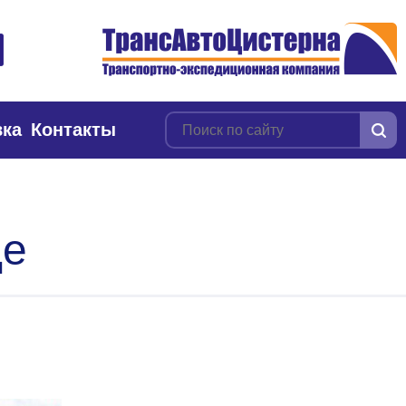
вка
Контакты
де