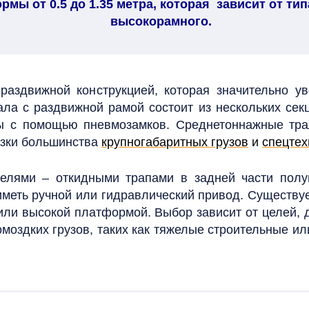
мы от 0.5 до 1.35 метра, которая зависит от ти
высокорамного.
раздвижной конструкцией, которая значительно ув
ала с раздвижной рамой состоит из нескольких сек
ны с помощью пневмозамков.
Среднетоннажные трал
зки большинства
крупногабаритных грузов
и
спецтех
елями – откидными трапами в задней части полуп
меть ручной или гидравлический привод.
Существуе
 или высокой платформой. Выбор зависит от целей,
омоздких грузов, таких как тяжелые строительные и